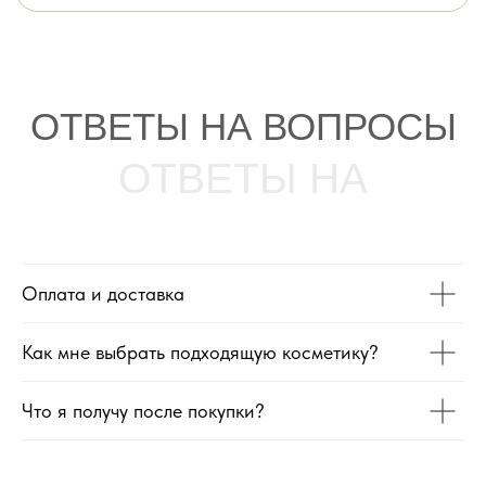
Для связи
Наш Адрес
+996 (500) 458-888
г. Бишкек
Оплата и доставка
ул. Московская,
193
Как мне выбрать подходящую косметику?
График
Наш Instagram
работы
Что я получу после покупки?
C 10:00 до 20:00
Подписаться
Ежедневно