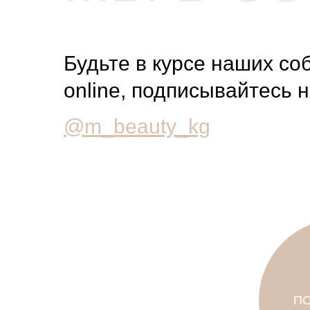
СЕТЯХ
Будьте в курсе наших со
online, подписывайтесь н
@m_beauty_kg
П