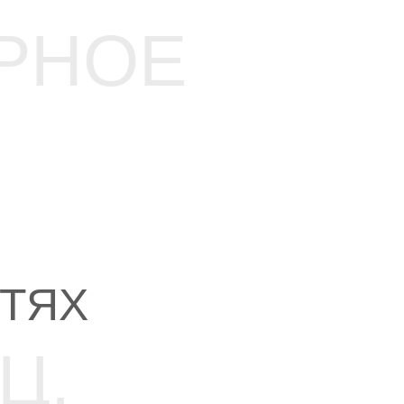
РНОЕ
ЕТЯХ
Ц.