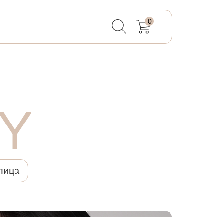
0
Y
лица