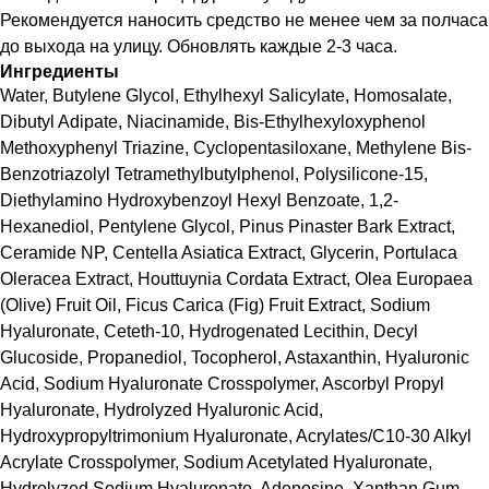
Рекомендуется наносить средство не менее чем за полчаса
до выхода на улицу. Обновлять каждые 2-3 часа.
Ингредиенты
Water, Butylene Glycol, Ethylhexyl Salicylate, Homosalate,
Dibutyl Adipate, Niacinamide, Bis-Ethylhexyloxyphenol
Methoxyphenyl Triazine, Cyclopentasiloxane, Methylene Bis-
Benzotriazolyl Tetramethylbutylphenol, Polysilicone-15,
Diethylamino Hydroxybenzoyl Hexyl Benzoate, 1,2-
Hexanediol, Pentylene Glycol, Pinus Pinaster Bark Extract,
Ceramide NP, Centella Asiatica Extract, Glycerin, Portulaca
Oleracea Extract, Houttuynia Cordata Extract, Olea Europaea
(Olive) Fruit Oil, Ficus Carica (Fig) Fruit Extract, Sodium
Hyaluronate, Ceteth-10, Hydrogenated Lecithin, Decyl
Glucoside, Propanediol, Tocopherol, Astaxanthin, Hyaluronic
Acid, Sodium Hyaluronate Crosspolymer, Ascorbyl Propyl
Hyaluronate, Hydrolyzed Hyaluronic Acid,
Hydroxypropyltrimonium Hyaluronate, Acrylates/C10-30 Alkyl
Acrylate Crosspolymer, Sodium Acetylated Hyaluronate,
Hydrolyzed Sodium Hyaluronate, Adenosine, Xanthan Gum,