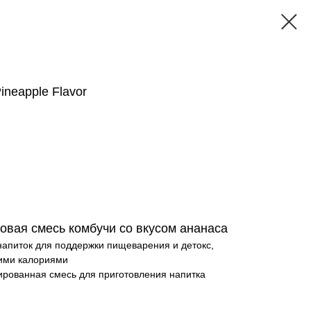
ineapple Flavor
вая смесь ком­бучи со вкусом ананаса
напиток для поддержки пищеварения и детокс,
кими калориями
ированная смесь для приготовления напитка