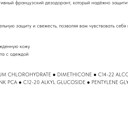
ективный французский дезодорант, который надёжно защитит
ьную защиту и свежесть, позволяя вам чувствовать себя 
ежденную кожу
кта с одеждой
NIUM CHLOROHYDRATE ● DIMETHICONE ● C14-22 ALC
INK PCA ● C12-20 ALKYL GLUCOSIDE ● PENTYLENE G