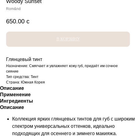
Woody Sunset
Rom&nd
650.00
с
В КОРЗИНУ
Глянцевый тинт
Назначение: Смягчает и увлажняет кожу губ, придаёт им сочное
сияние
Тип средства: Тинт
Страна: Южная Корея
Описание
Применение
Ингредиенты
Описание
Коллекция ярких глянцевых тинтов для губ с широким
спектром универсальных оттенков, идеально
подходящих для осеннего и зимнего макияжа.