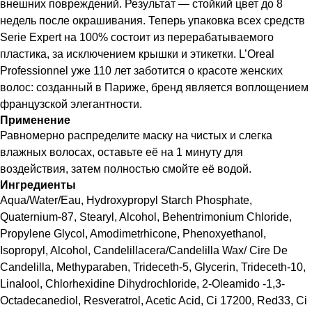
внешних повреждений. Результат — стойкий цвет до 8
недель после окрашивания. Теперь упаковка всех средств
Serie Expert на 100% состоит из перерабатываемого
пластика, за исключением крышки и этикетки. L’Oreal
Professionnel уже 110 лет заботится о красоте женских
волос: созданный в Париже, бренд является воплощением
французской элегантности.
Применение
Равномерно распределите маску на чистых и слегка
влажных волосах, оставьте её на 1 минуту для
воздействия, затем полностью смойте её водой.
Ингредиенты
Aqua/Water/Eau, Hydroxypropyl Starch Phosphate,
Quaternium-87, Stearyl, Alcohol, Behentrimonium Chloride,
Propylene Glycol, Amodimetrhicone, Phenoxyethanol,
Isopropyl, Alcohol, Candelillacera/Candelilla Wax/ Cire De
Candelilla, Methyparaben, Trideceth-5, Glycerin, Trideceth-10,
Linalool, Chlorhexidine Dihydrochloride, 2-Oleamido -1,3-
Octadecanediol, Resveratrol, Acetic Acid, Ci 17200, Red33, Ci