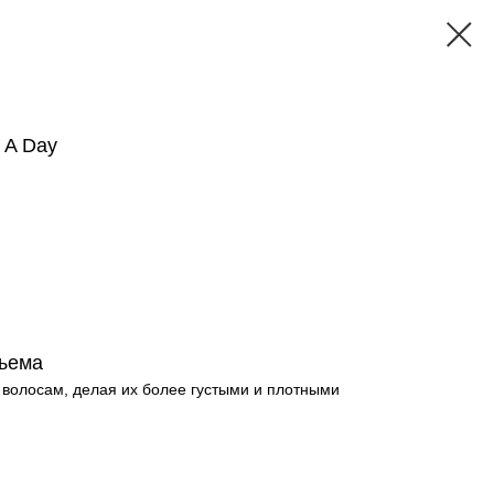
 A Day
бъема
 волосам, делая их более густыми и плотными