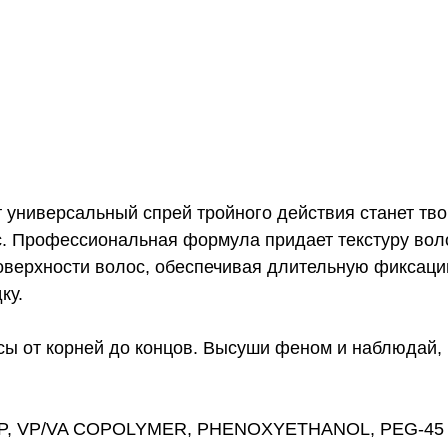
т универсальный спрей тройного действия станет 
с. Профессиональная формула придает текстуру воло
оверхности волос, обеспечивая длительную фиксаци
ку.
 от корней до концов. Высуши феном и наблюдай, к
VP, VP/VA COPOLYMER, PHENOXYETHANOL, PEG-45