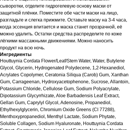
сыворотки, отделите гидрогелевую основу маски от
защитной плёнки. Поместите обе части маски на лицо,
разгладьте и слегка прижмите. Оставьте маску на 3-4 часа,
когда эссенция впитается и маска станет прозрачной, её
можно удалить. Остатки средства распределите по коже
лёгкими массажными движениями. Можно наносить
продукт на всю ночь.
Ингредиенты
Houttuynia Cordata Flower/Leaf/Stem Water, Water, Butylene
Glycol, Glycerin, Hydrogenated Polydecene, 1,2-Hexanediol,
Acrylates Copolymer, Ceratonia Siliqua (Carob) Gum, Xanthan
Gum, Carrageenan, Hydroxyacetophenone, Sucrose, Allantoin,
Potassium Chloride, Cellulose Gum, Sodium Polyacrylate,
Dipotassium Glycyrrhizate, Aloe Barbadensis Leaf Extract,
Gellan Gum, Caprylyl Glycol, Adenosine, Propanediol,
Ethylhexylglycerin, Chromium Oxide Greens (CI 77288),
Menthoxypropanediol, Menthyl Lactate, Sodium Phytate,
Soluble Collagen, Sodium Hyaluronate, Houttuynia Cordata