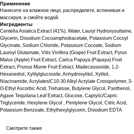
Применение
Нанесите на влажное лицо, распределите, вспенивая и
массируя, и смойте водой.
Ингредиенты
Centella Asiatica Extract (41%), Water, Lauryl Hydroxysultaine,
Glycerin, Disodium Cocoamphodiacetate, Potassium Cocoyl
Glycinate, Sodium Chloride, Potassium Cocoate, Sodium
Lauroyl Glutamate, Vitis Vinifera (Grape) Fruit Extract, Pyrus
Malus (Apple) Fruit Extract, Carica Papaya (Papaya) Fruit
Extract, Prunus Mume Fruit Extract, Madecassoside, 1,2-
Hexanediol, Xylitylglucoside, Anhydroxylitol, Xylitol,
Niacinamide, Acrylates/C10-30 Alkyl Acrylate Crosspolymer, 3-
O-Ethyl Ascorbic Acid, Trehalose, Butylene Glycol, Panthenol,
Agave Tequilana Leaf Extract, Glucose, Caprylic/Capric
Triglyceride, Hexylene Glycol , Pentylene Glycol, Citric Acid,
Potassium Benzoate, Ethylhexylglycerin, Disodium EDTA
Смотрите также