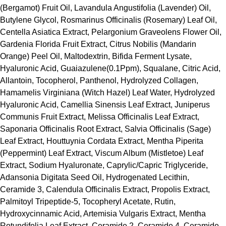
(Bergamot) Fruit Oil, Lavandula Angustifolia (Lavender) Oil,
Butylene Glycol, Rosmarinus Officinalis (Rosemary) Leaf Oil,
Centella Asiatica Extract, Pelargonium Graveolens Flower Oil,
Gardenia Florida Fruit Extract, Citrus Nobilis (Mandarin
Orange) Peel Oil, Maltodextrin, Bifida Ferment Lysate,
Hyaluronic Acid, Guaiazulene(0.1Ppm), Squalane, Citric Acid,
Allantoin, Tocopherol, Panthenol, Hydrolyzed Collagen,
Hamamelis Virginiana (Witch Hazel) Leaf Water, Hydrolyzed
Hyaluronic Acid, Camellia Sinensis Leaf Extract, Juniperus
Communis Fruit Extract, Melissa Officinalis Leaf Extract,
Saponaria Officinalis Root Extract, Salvia Officinalis (Sage)
Leaf Extract, Houttuynia Cordata Extract, Mentha Piperita
(Peppermint) Leaf Extract, Viscum Album (Mistletoe) Leaf
Extract, Sodium Hyaluronate, Caprylic/​Capric Triglyceride,
Adansonia Digitata Seed Oil, Hydrogenated Lecithin,
Ceramide 3, Calendula Officinalis Extract, Propolis Extract,
Palmitoyl Tripeptide-5, Tocopheryl Acetate, Rutin,
Hydroxycinnamic Acid, Artemisia Vulgaris Extract, Mentha
Rotundifolia Leaf Extract, Ceramide 2, Ceramide 4, Ceramide