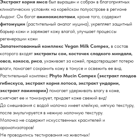
Экстракт корня ямса
был выращен и собран в благоприятных
климатических условиях на корейском полуострове в регионе
Андонг. Он богат
аминокислотами
, кроме того, содержит
фитомуцин
(растительный аналог муцина), укрепляет защитный
барьер кожи и заряжает кожу влагой, улучшает процессы
регенерации кожи
Запатентованный комплекс Vegan Milk Compex,
в состав
которого входят
экстракты сои, косточек сладкого миндаля,
овса, кокоса, риса
, ухаживает за кожей, предотвращает потерю
влаги, помогает сохранить кожу в тонусе и освежить ее вид.
Растительный комплекс
Phyto Mucin Compex (экстракт плодов
гибискуса, экстракт корня лотоса, экстракт ундарии,
экстракт ламинарии)
помогает удерживать влагу в коже,
смягчает ее и тонизирует, придает коже свежий вид!
До смешивания с водой молочко имеет клейкую, мягкую текстуру,
после эмульгируется в нежную молочную текстуру.
Молочко не содержит искусственных красителей и
ароматизаторов!
Не проводились тестирования на животных!