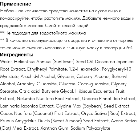
Применение
Небольшое количество средства нанесите на сухое лицо и
помассируйте, чтобы растопить макияж. Добавьте немного воды и
продолжайте массаж. Смойте теплой водой.
**Не подходит для водостойкого макияжа
** В качестве отшелушивающего средства и очищения от черных
точек можно смешать молочко и глиняную маску в пропорции 6:4.
Ингредиенты
Water, Helianthus Annuus (Sunflower) Seed Oil, Dioscorea Japonica
Root Extract, Ethylhexyl Palmitate, 1,2-Hexanediol, Polyglyceryl-10
Myristate, Arachidyl Alcohol, Glycerin, Cetearyl Alcohol, Behenyl
Alcohol, Arachidyl Glucoside, Glucose, Coco-glucoside, Glyceryl
Stearate, Citric acid, Butylene Glycol, Hibiscus Esculentus Fruit
Extract, Nelumbo Nucifera Root Extract, Undaria Pinnatifida Extract,
Laminaria Japonica Extract, Glycine Max (Soybean) Seed Extract,
Cocos Nucifera (Coconut) Fruit Extract, Oryza Sativa (Rice) Extract,
Prunus Amygdalus Dulcis (Sweet Almond) Seed Extract, Avena Sativa
(Oat) Meal Extract, Xanthan Gum, Sodium Polyacrylate