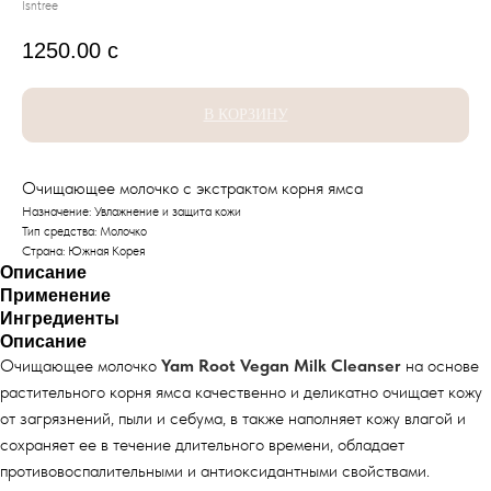
Isntree
1250.00
с
В КОРЗИНУ
Очищающее молочко с экстрактом корня ямса
Назначение: Увлажнение и защита кожи
Тип средства: Молочко
Страна: Южная Корея
Описание
Применение
Ингредиенты
Описание
Очищающее молочко
Yam Root Vegan Milk Cleanser
на основе
растительного корня ямса качественно и деликатно очищает кожу
от загрязнений, пыли и себума, в также наполняет кожу влагой и
сохраняет ее в течение длительного времени, обладает
противовоспалительными и антиоксидантными свойствами.