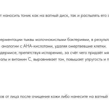
наносить тоник как на ватный диск, так и распылять его 
ерментации тыквы молочнокислыми бактериями, в результа
о аналогии с AHA-кислотами, удаляя омертвевшие клетки.
дермисе, препятствуя испарению, за счёт чего придаёт мяг
алы и витамин С,
выравнивает тон, повышает упругость и
ов от лица после очищения кожи либо нанесите на ватный 