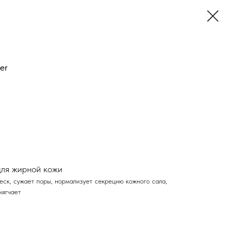
er
ля жирной кожи
еск, сужает поры, нормализует секрецию кожного сала,
мягчает