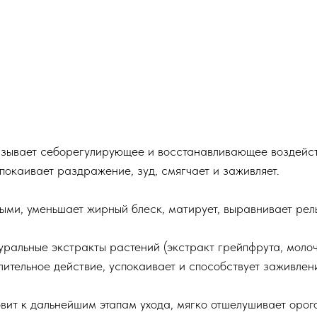
зывает себорегулирующее и восстанавливающее воздейст
покаивает раздражение, зуд, смягчает и заживляет.
ыми, уменьшает жирный блеск, матирует, выравнивает рель
уральные экстракты растений (экстракт грейпфрута, моло
лительное действие, успокаивает и способствует заживле
овит к дальнейшим этапам ухода, мягко отшелушивает орог