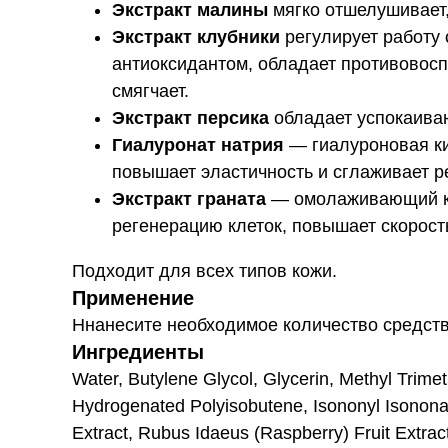
Экстракт малины
мягко отшелушивает,
Экстракт клубники
регулирует работу
антиоксидантом, обладает противовосп
смягчает.
Экстракт персика
обладает успокаиваю
Гиалуронат натрия
— гиалуроновая ки
повышает эластичность и сглаживает р
Экстракт граната
— омолаживающий ком
регенерацию клеток, повышает скорост
Подходит для всех типов кожи.
Применение
Ннанесите необходимое количество средст
Ингредиенты
Water, Butylene Glycol, Glycerin, Methyl Trimet
Hydrogenated Polyisobutene, Isononyl Isononan
Extract, Rubus Idaeus (Raspberry) Fruit Extract