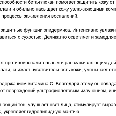
способности бета-глюкан помогает защитить кожу о
к влаги и обильно насыщает кожу увлажняющими ко
т процессы заживления воспалений.
 защитные функции эпидермиса. Интенсивно увлажня
равиться с сухостью. Деликатно осветляет и замедля
т противовоспалительным и ранозаживляющим дейс
лаги, снижает чувствительность кожи, уменьшает от
содержанием витамина С. Благодаря этому он обла
от повреждений ультрафиолетовым излучением, ини
 общий тон, улучшает цвет лица, стимулирует выраб
с, укрепляет гидролипидную мантию.