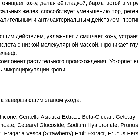
 очищает кожу, делая её гладкой, бархатистой и упру
 сальных желез, способствует уменьшению пор, реге
алительным и антибактериальным действием, против
щим действием, увлажняет и смягчает кожу, устран
слота с низкой молекулярной массой. Проникает глуб
ельеф.
понент растительного происхождения. Ускоряет выр
ь микроциркуляции крови.
ва завершающим этапом ухода.
hicone, Centella Asiatica Extract, Beta-Glucan, Cetearyl
oate, Cetearyl Glucoside, Sodium Hyaluronate, Prunus S
, Fragaria Vesca (Strawberry) Fruit Extract, Prunus Persi