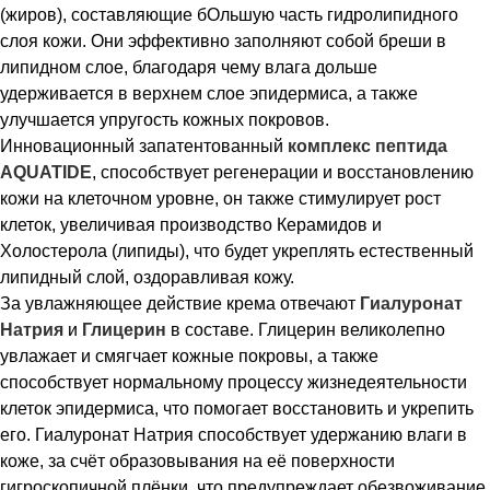
(жиров), составляющие бОльшую часть гидролипидного
слоя кожи. Они эффективно заполняют собой бреши в
липидном слое, благодаря чему влага дольше
удерживается в верхнем слое эпидермиса, а также
улучшается упругость кожных покровов.
Инновационный запатентованный
комплекс пептида
AQUATIDE
, способствует регенерации и восстановлению
кожи на клеточном уровне, он также стимулирует рост
клеток, увеличивая производство Керамидов и
Холостерола (липиды), что будет укреплять естественный
липидный слой, оздоравливая кожу.
За увлажняющее действие крема отвечают
Гиалуронат
Натрия
и
Глицерин
в составе. Глицерин великолепно
увлажает и смягчает кожные покровы, а также
способствует нормальному процессу жизнедеятельности
клеток эпидермиса, что помогает восстановить и укрепить
его. Гиалуронат Натрия способствует удержанию влаги в
коже, за счёт образовывания на её поверхности
гигроскопичной плёнки, что предупреждает обезвоживание