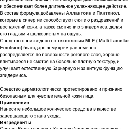
и обеспечивает более длительное увлажняющее действие.
В состав формула добавлены
Аллантоин
и
Пантенол
,
которые в синергии способствуют снятию раздражений и
воспалений кожи, а также смягчению эпидермиса, делая
его гладким и шелковистым на ощупь.
Средство произведено по
технологии MLE ( Multi Lamellar
Emulsion)
благодаря чему крем равномерно
распределяется по поверхности рогового слоя, хорошо
впитываеся не смотря на бовольно плотную текстуру, и
улучшает естественную барьерную и защитную функцию
эпидермиса.
Средство дерматологически протестировано и признано
безопасным для чувствительной кожи лица.
Применение
Нанесите небольшое количество средства в качестве
завершающего этапа ухода.
Ингредиенты
Состав: Вода, глицерин, Каприлик/каприк триглицериды,