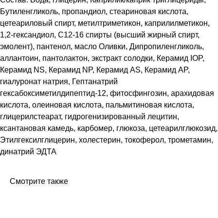
Бутиленгликоль, пропандиол, стеариновая кислота,
цетеариловый спирт, метилтриметикон, каприлилметикон,
1,2-гександиол, C12-16 спирты (высший жирный спирт,
эмолент), пантенол, масло Оливки, Дипропиленгликоль,
аллантоин, пантолактон, экстракт солодки, Керамид IOP,
Керамид NS, Керамид NP, Керамид AS, Керамид AP,
гиалуронат натрия, Гептанатрий
гексабоксиметилдипептид-12, фитосфингозин, арахидовая
кислота, олеиновая кислота, пальмитиновая кислота,
глицерилстеарат, гидрогенизированный лецитин,
ксантановая камедь, карбомер, глюкоза, цетеарилглюкозид,
Этилгексилглицерин, холестерин, токоферол, трометамин,
динатрий ЭДТА
Смотрите также