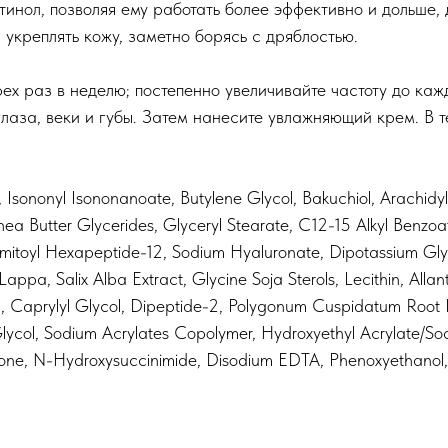
тинол, позволяя ему работать более эффективно и дольше,
 укреплять кожу, заметно борясь с дряблостью.
ех раз в неделю; постепенно увеличивайте частоту до ка
глаза, веки и губы. Затем нанесите увлажняющий крем. В 
⁠, Isononyl Isononanoate⁠, Butylene Glycol⁠, Bakuchiol⁠, Arachid
ea Butter Glycerides⁠, Glyceryl Stearate⁠, C12-15 Alkyl Benzoat
almitoyl Hexapeptide-12⁠, Sodium Hyaluronate⁠, Dipotassium Glyc
appa⁠, Salix Alba Extract⁠, Glycine Soja Sterols⁠, Lecithin⁠, Alla
nin⁠, Caprylyl Glycol⁠, Dipeptide-2⁠, Polygonum Cuspidatum Roo
 Glycol⁠, Sodium Acrylates Copolymer⁠, Hydroxyethyl Acrylate/S
ne⁠, N-Hydroxysuccinimide⁠, Disodium EDTA⁠, Phenoxyethanol⁠, B