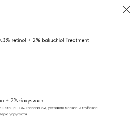
.3% retinol + 2% bakuchiol Treatment
ла + 2% бакучиола
 истощенным коллагеном, устраняя мелкие и глубокие
терю упругости