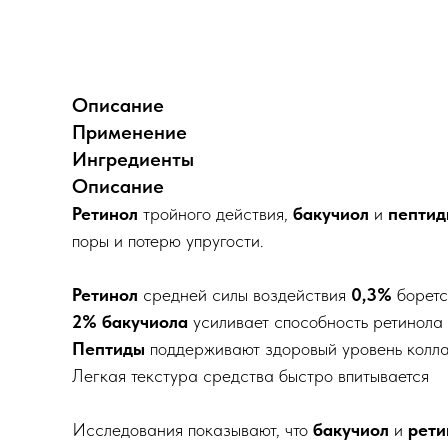
Описание
Применение
Ингредиенты
Описание
Ретинол
тройного действия,
бакучиол
и
пептид
поры и потерю упругости.
Ретинол
средней силы воздействия
0,3%
боретс
2% бакучиола
усиливает способность ретинола
Пептиды
поддерживают здоровый уровень колла
Легкая текстура средства быстро впитывается
Исследования показывают, что
бакучиол
и
рети