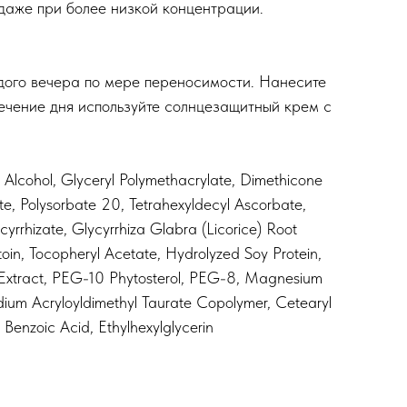
 даже при более низкой концентрации.
ждого вечера по мере переносимости. Нанесите
течение дня используйте солнцезащитный крем с
yl Alcohol⁠, Glyceryl Polymethacrylate⁠, Dimethicone
e⁠, Polysorbate 20⁠, Tetrahexyldecyl Ascorbate⁠,
yrrhizate⁠, Glycyrrhiza Glabra (Licorice) Root
ntoin⁠, Tocopheryl Acetate⁠, Hydrolyzed Soy Protein⁠,
t Extract⁠, PEG-10 Phytosterol⁠, PEG-8⁠, Magnesium
odium Acryloyldimethyl Taurate Copolymer⁠, Cetearyl
enzoic Acid⁠, Ethylhexylglycerin⁠