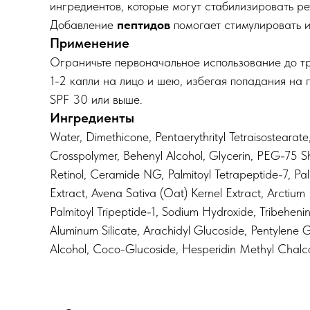
ингредиентов, которые могут стабилизировать ре
Добавление
пептидов
помогает стимулировать и
Применение
Ограничьте первоначальное использование до тр
1-2 капли на лицо и шею, избегая попадания на 
SPF 30 или выше.
Ингредиенты
Water⁠, Dimethicone⁠, Pentaerythrityl Tetraisostearate
Crosspolymer⁠, Behenyl Alcohol⁠, Glycerin⁠, PEG-75 Sh
Retinol⁠, Ceramide NG⁠, Palmitoyl Tetrapeptide-7⁠, P
Extract⁠, Avena Sativa (Oat) Kernel Extract⁠, Arctium L
Palmitoyl Tripeptide-1⁠, Sodium Hydroxide⁠, Tribehe
Aluminum Silicate⁠, Arachidyl Glucoside⁠, Pentylene
Alcohol⁠, Coco-Glucoside⁠, Hesperidin Methyl Chalco