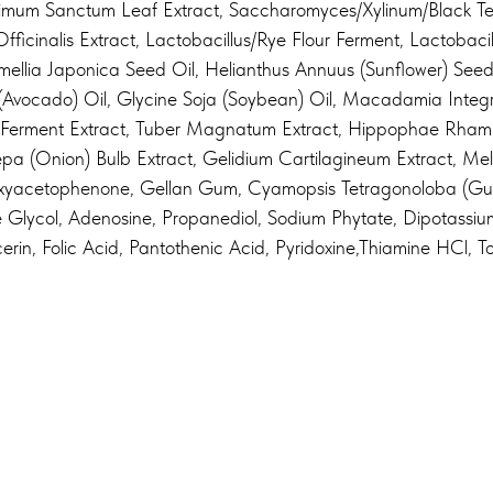
cimum Sanctum Leaf Extract, Saccharomyces/Xylinum/Black Te
ficinalis Extract, Lactobacillus/Rye Flour Ferment, Lactobacil
mellia Japonica Seed Oil, Helianthus Annuus (Sunflower) Seed 
(Avocado) Oil, Glycine Soja (Soybean) Oil, Macadamia Integri
Ferment Extract, Tuber Magnatum Extract, Hippophae Rhamnoi
a (Onion) Bulb Extract, Gelidium Cartilagineum Extract, Meliss
roxyacetophenone, Gellan Gum, Cyamopsis Tetragonoloba (Guar
e Glycol, Adenosine, Propanediol, Sodium Phytate, Dipotassiu
ycerin, Folic Acid, Pantothenic Acid, Pyridoxine,Thiamine HCl,