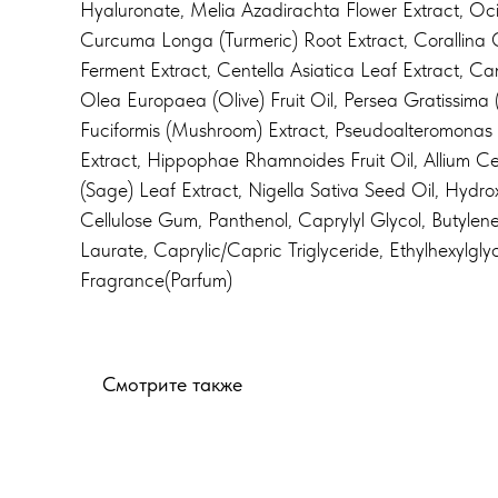
Hyaluronate, Melia Azadirachta Flower Extract, O
Curcuma Longa (Turmeric) Root Extract, Corallina Of
Ferment Extract, Centella Asiatica Leaf Extract, Ca
Olea Europaea (Olive) Fruit Oil, Persea Gratissima 
Fuciformis (Mushroom) Extract, Pseudoalteromonas 
Extract, Hippophae Rhamnoides Fruit Oil, Allium Cep
(Sage) Leaf Extract, Nigella Sativa Seed Oil, Hyd
Cellulose Gum, Panthenol, Caprylyl Glycol, Butylen
Laurate, Caprylic/Capric Triglyceride, Ethylhexylgl
Fragrance(Parfum)
Смотрите также