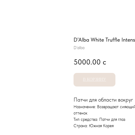
D’Alba White Truffle Inten
D’alba
5000.00
с
В КОРЗИНУ
Патчи для области вокруг 
Назначение: Возвращают сияющий 
оттенок
Тип средства: Патчи для глаз
Страна: Южная Корея