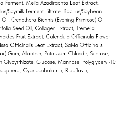
a Ferment, Melia Azadirachta Leaf Extract,
lus/Soymilk Ferment Filtrate, Bacillus/Soybean
Oil, Oenothera Biennis (Evening Primrose) Oil,
folia Seed Oil, Collagen Extract, Tremella
des Fruit Extract, Calendula Officinalis Flower
a Officinalis Leaf Extract, Salvia Officinalis
) Gum, Allantoin, Potassium Chloride, Sucrose,
m Glycyrrhizate, Glucose, Mannose, Polyglyceryl-10
 Tocopherol, Cyanocobalamin, Riboflavin,