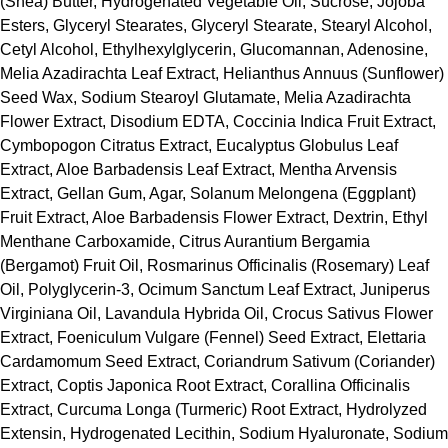
(Shea) Butter, Hydrogenated Vegetable Oil, Sucrose, Jojoba
Esters, Glyceryl Stearates, Glyceryl Stearate, Stearyl Alcohol,
Cetyl Alcohol, Ethylhexylglycerin, Glucomannan, Adenosine,
Melia Azadirachta Leaf Extract, Helianthus Annuus (Sunflower)
Seed Wax, Sodium Stearoyl Glutamate, Melia Azadirachta
Flower Extract, Disodium EDTA, Coccinia Indica Fruit Extract,
Cymbopogon Citratus Extract, Eucalyptus Globulus Leaf
Extract, Aloe Barbadensis Leaf Extract, Mentha Arvensis
Extract, Gellan Gum, Agar, Solanum Melongena (Eggplant)
Fruit Extract, Aloe Barbadensis Flower Extract, Dextrin, Ethyl
Menthane Carboxamide, Citrus Aurantium Bergamia
(Bergamot) Fruit Oil, Rosmarinus Officinalis (Rosemary) Leaf
Oil, Polyglycerin-3, Ocimum Sanctum Leaf Extract, Juniperus
Virginiana Oil, Lavandula Hybrida Oil, Crocus Sativus Flower
Extract, Foeniculum Vulgare (Fennel) Seed Extract, Elettaria
Cardamomum Seed Extract, Coriandrum Sativum (Coriander)
Extract, Coptis Japonica Root Extract, Corallina Officinalis
Extract, Curcuma Longa (Turmeric) Root Extract, Hydrolyzed
Extensin, Hydrogenated Lecithin, Sodium Hyaluronate, Sodium