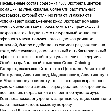
Насыщенные состав содержит 75% Экстракта цветков
ромашки, азулен, сквалан, более 6ти растительных
экстрактов, который отлично питают, увлажняют и
успокаивают раздражённую кожу.
Экстракт ромашки
отлично успокаивает, и более того, насыщает кожный
покров влагой.
Азулен
- это натуральный компонент
эфирного масла, полученного из цветков ромашки
аптечной, быстро и действенно снимает раздражения на
коже, обеспечивает дополнительный антибактериальный
эффект, а также способствует увлажнению эпидермиса.
Особо разработанный
комплекс Green Calming
Complex,
включающий экстракты
Центеллы Азиатской,
Портулака, Азиатикосид, Мадекассозид, Азиатиковую
и Мадекассовую кислоту,
оказывают ярко выраженное
успокаивающее и заживляющее действие, быстро внимая
воспаления, покраснения и неприятное чувство зуда.
Комплекс помогает укрепить защитные функции, смягчает и
дарит шелковистость кожному покрову.
Продукт НЕ содержит: синтетических красителей и