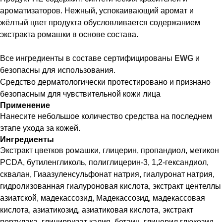
ароматизаторов. Нежный, успокаивающий аромат и
жёлтый цвет продукта обусловливается содержанием
экстракта ромашки в основе состава.
Все ингредиенты в составе сертифицированы
EWG
и
безопасны для использования.
Средство дерматологически протестировано и признано
безопасным для чувствительной кожи лица
Применение
Нанесите небольшое количество средства на последнем
этапе ухода за кожей.
Ингредиенты
Экстракт цветков ромашки, глицерин, пропандиол, метикон
PCDA, бутиленгликоль, полиглицерин-3, 1,2-гександиол,
сквалан, Гиаазуленсульфонат натрия, гиалуронат натрия,
гидролизованная гиалуроновая кислота, экстракт центеллы
азиатской, мадекассозид, Мадекассозид, мадекассовая
кислота, азиатикозид, азиатиковая кислота, экстракт
портулака, глицирризат калия, бетаин, глицерил глюкозид,