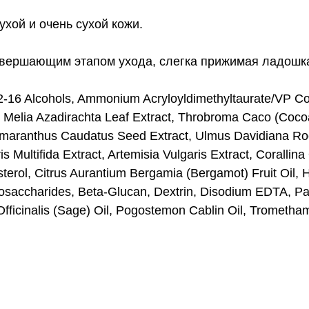
хой и очень сухой кожи.
авершающим этапом ухода, слегка прижимая ладошк
12-16 Alcohols, Ammonium Acryloyldimethyltaurate/VP Cop
t, Melia Azadirachta Leaf Extract, Throbroma Caco (Coc
maranthus Caudatus Seed Extract, Ulmus Davidiana Root 
s Multifida Extract, Artemisia Vulgaris Extract, Corallina
esterol, Citrus Aurantium Bergamia (Bergamot) Fruit Oil
osaccharides, Beta-Glucan, Dextrin, Disodium EDTA, Pa
a Officinalis (Sage) Oil, Pogostemon Cablin Oil, Trome