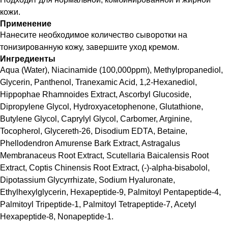
кожи.
Применение
Нанесите необходимое количество сыворотки на
тонизированную кожу, завершите уход кремом.
Ингредиенты
Aqua (Water), Niacinamide (100,000ppm), Methylpropanediol,
Glycerin, Panthenol, Tranexamic Acid, 1,2-Hexanediol,
Hippophae Rhamnoides Extract, Ascorbyl Glucoside,
Dipropylene Glycol, Hydroxyacetophenone, Glutathione,
Butylene Glycol, Caprylyl Glycol, Carbomer, Arginine,
Tocopherol, Glycereth-26, Disodium EDTA, Betaine,
Phellodendron Amurense Bark Extract, Astragalus
Membranaceus Root Extract, Scutellaria Baicalensis Root
Extract, Coptis Chinensis Root Extract, (-)-alpha-bisabolol,
Dipotassium Glycyrrhizate, Sodium Hyaluronate,
Ethylhexylglycerin, Hexapeptide-9, Palmitoyl Pentapeptide-4,
Palmitoyl Tripeptide-1, Palmitoyl Tetrapeptide-7, Acetyl
Hexapeptide-8, Nonapeptide-1.