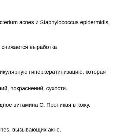
erium acnes и Staphylococcus epidermidis,
о снижается выработка
икулярную гиперкератинизацию, которая
й, покраснений, сухости.
ное витамина С. Проникая в кожу,
cnes, вызывающих акне.