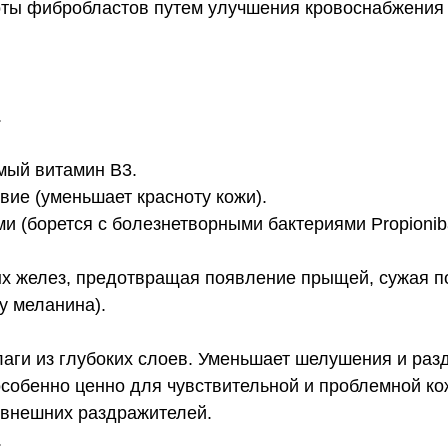
ты фибробластов путем улучшения кровоснабжения и
.
мый витамин В3.
ие (уменьшает красноту кожи).
 (борется с болезнетворными бактериями Propionib
ых желез, предотвращая появление прыщей, сужая по
у меланина).
.
аги из глубоких слоев. Уменьшает шелушения и раз
обенно ценно для чувствительной и проблемной кожи
внешних раздражителей.
.