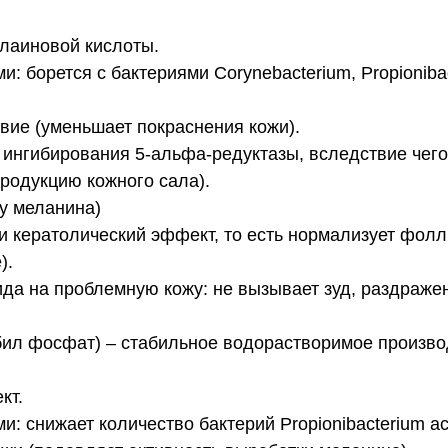
лаиновой кислоты.
борется с бактериями Corynebacterium, Propionibact
ие (уменьшает покраснения кожи).
т ингибирования 5-альфа-редуктазы, вследствие чег
продукцию кожного сала).
у меланина)
кератолический эффект, то есть нормализует фолл
).
а на проблемную кожу: не вызывает зуд, раздражени
ил фосфат) – стабильное водорастворимое производ
кт.
: снижает количество бактерий Propionibacterium a