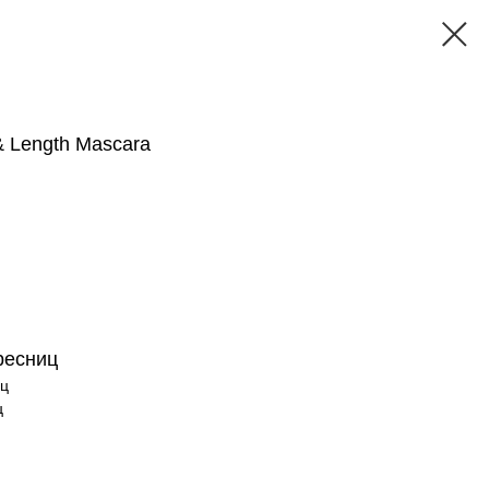
t & Length Mascara
ресниц
иц
ц