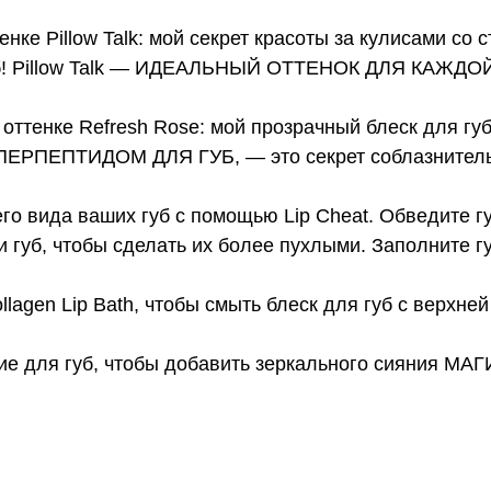
тенке Pillow Talk: мой секрет красоты за кулисами с
 губ! Pillow Talk — ИДЕАЛЬНЫЙ ОТТЕНОК ДЛЯ КАЖД
 в оттенке Refresh Rose: мой прозрачный блеск для г
РПЕПТИДОМ ДЛЯ ГУБ, — это секрет соблазнительн
о вида ваших губ с помощью Lip Cheat. Обведите губ
 губ, чтобы сделать их более пухлыми. Заполните 
agen Lip Bath, чтобы смыть блеск для губ с верхней
ие для губ, чтобы добавить зеркального сияния МАГ