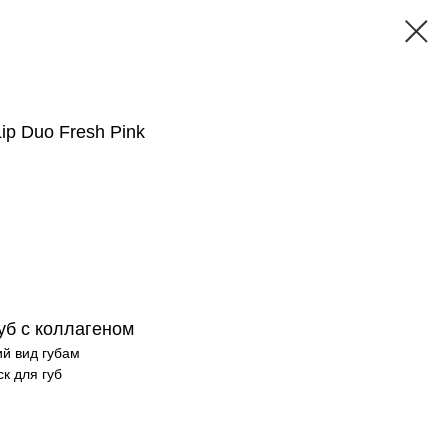
Lip Duo Fresh Pink
уб с коллагеном
й вид губам
к для губ