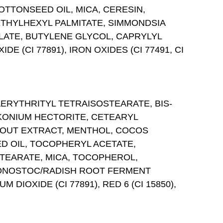
TONSEED OIL, MICA, CERESIN,
ETHYLHEXYL PALMITATE, SIMMONDSIA
YLATE, BUTYLENE GLYCOL, CAPRYLYL
 (CI 77891), IRON OXIDES (CI 77491, CI
ERYTHRITYL TETRAISOSTEARATE, BIS-
LKONIUM HECTORITE, CETEARYL
ROUT EXTRACT, MENTHOL, COCOS
ED OIL, TOCOPHERYL ACETATE,
STEARATE, MICA, TOCOPHEROL,
UCONOSTOC/RADISH ROOT FERMENT
DIOXIDE (CI 77891), RED 6 (CI 15850),