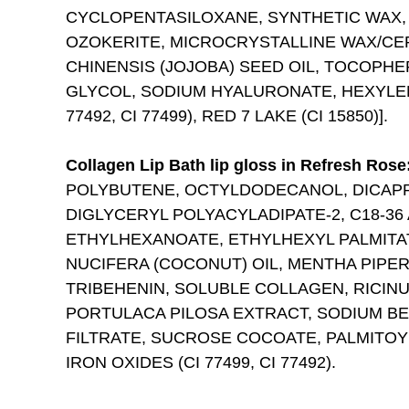
CYCLOPENTASILOXANE, SYNTHETIC WAX,
OZOKERITE, MICROCRYSTALLINE WAX/CER
CHINENSIS (JOJOBA) SEED OIL, TOCOPHE
GLYCOL, SODIUM HYALURONATE, HEXYLENE 
77492, CI 77499), RED 7 LAKE (CI 15850)].
Collagen Lip Bath lip gloss in Refresh Rose
POLYBUTENE, OCTYLDODECANOL, DICAPRY
DIGLYCERYL POLYACYLADIPATE-2, C18-3
ETHYLHEXANOATE, ETHYLHEXYL PALMITA
NUCIFERA (COCONUT) OIL, MENTHA PIPER
TRIBEHENIN, SOLUBLE COLLAGEN, RICIN
PORTULACA PILOSA EXTRACT, SODIUM BE
FILTRATE, SUCROSE COCOATE, PALMITOYL T
IRON OXIDES (CI 77499, CI 77492).