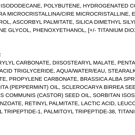
 ISODODECANE, POLYBUTENE, HYDROGENATED COT
A MICROCRISTALLINA/CIRE MICROCRISTALLINE, 
ROL, ASCORBYL PALMITATE, SILICA DIMETHYL SIL
GLYCOL, PHENOXYETHANOL, [+/- TITANIUM DIOXIDE
:
LYL CARBONATE, DIISOSTEARYL MALATE, PENTA
6 ACID TRIGLYCERIDE, AQUA/WATER/EAU, STEARA
TE, PROPYLENE CARBONATE, BRASSICA ALBA SP
ITA (PEPPERMINT) OIL, SCLEROCARYA BIRREA SE
US COMMUNIS (CASTOR) SEED OIL, SORBITAN ISO
NZOATE, RETINYL PALMITATE, LACTIC ACID, LE
RIPEPTIDE-1, PALMITOYL TRIPEPTIDE-38, TITANIUM 