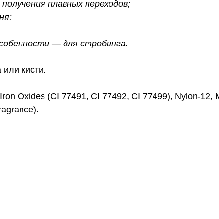
получения плавных переходов;
ня:
особенности — для стробинга.
 или кисти.
), Iron Oxides (CI 77491, CI 77492, CI 77499), Nylon-12
ragrance).