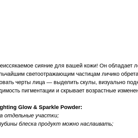
неиссякаемое сияние для вашей кожи! Он обладает ле
ьчайшим светоотражающим частицам личико обретает
овать черты лица — выделить скулы, визуально подн
имость пигментации и скрывает возрастные измене
ghting Glow & Sparkle Powder:
на отдельные участки;
лубины блеска продукт можно наслаивать;