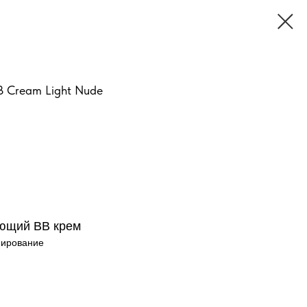
B Cream Light Nude
ющий BB крем
нирование